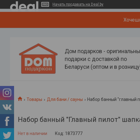
Начать продавать на Deal.by
Хочеш
Дом подарков - оригинальн
подарки с доставкой по
Беларуси (оптом и в розницу
Товары
Для бани / сауны
Набор банный "главный п
Набор банный "Главный пилот" шапк
Нет в наличии
Код:
1873777