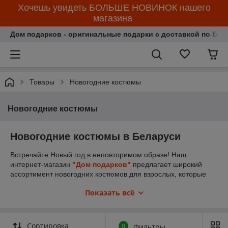
Хочешь увидеть БОЛЬШЕ НОВИНОК нашего
магазина
Дом подарков - оригинальные подарки с доставкой по Бела
Товары
Новогодние костюмы
Новогодние костюмы
Новогодние костюмы в Беларуси
Встречайте Новый год в неповторимом образе! Наш
интернет-магазин
"Дом подарков"
предлагает широкий
ассортимент новогодних костюмов для взрослых, которые
помогут создать атмосферу настоящего праздника и
Показать всё
волшебства. Если вы хотите почувствовать себя частью
сказки и стать центральной фигурой торжества, то
карнавальные костюмы на Новый год — это то, что вам
нужно. В нашем каталоге представлены костюмы Деда
Сортировка
0
Фильтры