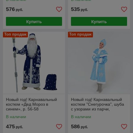
576
535
руб.
руб.
Купить
Купить
Топ продаж
Топ продаж
Новый год! Карнавальный
Новый год! Карнавальный
костюм «Дед Мороз в
костюм "Снегурочка", шуба
синем», р. 56-58
с узорами из парчи,
кокошник, варежки, р-р 44-
В наличии
В наличии
50, рост 170см
475
586
руб.
руб.