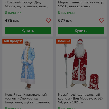
«Красный город», Дед
Мороз», велюр, тиснение, р.
Мороз, шуба, шапка, пояс,
52-56, цвет красный
варежки, борода, мешок, р.
В наличии
В наличии
52-56
475
677
руб.
руб.
Купить
Купить
Топ продаж
Новинка
Новый год! Карнавальный
Новый год! Карнавальный
костюм «Снегурочка
костюм «Дед Мороз», р. 52-
Боярская», шубка, шапочка,
54, рост 182 см
рукавички
В наличии
В наличии