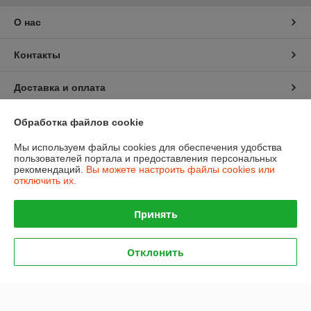
О нас
Контакты
Доставка и оплата
График работы
Обработка файлов cookie
Мы используем файлы cookies для обеспечения удобства
Полная версия сайта
пользователей портала и предоставления персональных
рекомендаций.
Вы можете настроить файлы cookies или
отключить их.
Политика обработки cookies
Принять
Сайт создан на платформе Deal.by
Отклонить
Информация для покупателя