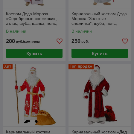
Костюм Деда Мороза
Карнавальный костюм Деда
«Серебряные снежинки»,
Мороза "Золотые
атлас, шуба, шапка, пояс,
снежинки", шуба, пояс,
варежки, борода, р. 48-50
шапка, варежки, борода, р-р
В наличии
В наличии
52-54
288
250
руб./комплект
руб.
Купить
Купить
Хит
Топ продаж
Карнавальный костюм
Карнавальный костюм «Дед