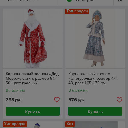
Мороза и Снегурочки.
Карнаваль
Топ продаж
ные
костюмы
на Новый
год для
взрослых
Новогодние
костюмы
создают
уникальную
атмосферу
праздника и
Карнавальный костюм «Дед
Карнавальный костюм
дарят море
Мороз», сатин, размер 54-
«Снегурочка», размер 44-
эмоций и
56, цвет красный
48, рост 165-176 см
ярких
В наличии
В наличии
впечатлений.
В нашем магазине вы найдете карнавальные наряды для
298
576
руб.
руб.
разных типов мероприятий, от корпоративов до домашнего
празднования. Мы предлагаем:
Купить
Купить
Костюм Деда Мороза
– костюмы выполнены из
роскошных тканей с отделкой, а традиционные
Хит продаж
Хит
аксессуары и натуральные бороды придают образу