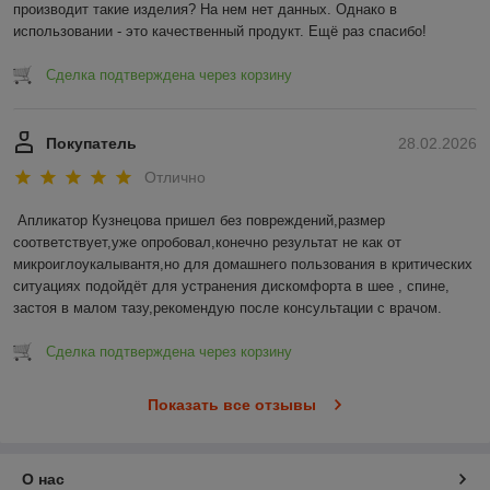
вещи станут не
производит такие изделия? На нем нет данных. Однако в 
только
использовании - это качественный продукт. Ещё раз спасибо!
практичными, но и
интересными предметами, которые добавят стиля и
Сделка подтверждена через корзину
комфорта в повседневную жизнь.
Подарки для
женщин
Покупатель
28.02.2026
Для женщин мы
Отлично
подготовили
разнообразие
Апликатор Кузнецова пришел без повреждений,размер 
украшений,
соответствует,уже опробовал,конечно результат не как от 
маникюрных
микроиглоукалывантя,но для домашнего пользования в критических 
наборов, стильных
ситуациях подойдёт для устранения дискомфорта в шее , спине, 
кошельков и
застоя в малом тазу,рекомендую после консультации с врачом.
аксессуаров,
которые идеально
Сделка подтверждена через корзину
впишутся в любой
образ. У нас есть
Показать все отзывы
всё для того, чтобы
подарить нежность и заботу, а также оригинальные подарки,
которые будут оценены по достоинству.
Подарки для детей
О нас