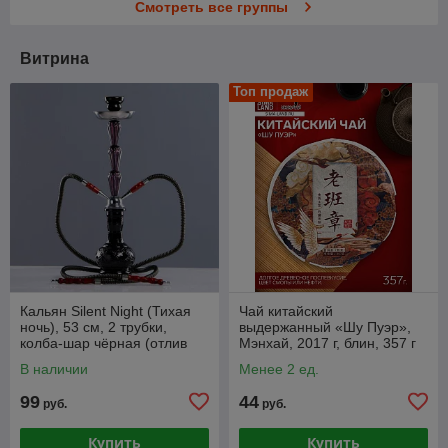
Смотреть все группы
Витрина
Топ продаж
Кальян Silent Night (Тихая
Чай китайский
ночь), 53 см, 2 трубки,
выдержанный «Шу Пуэр»,
колба-шар чёрная (отлив
Мэнхай, 2017 г, блин, 357 г
синий), шахта (отлив синий)
В наличии
Менее 2 ед.
99
44
руб.
руб.
Купить
Купить