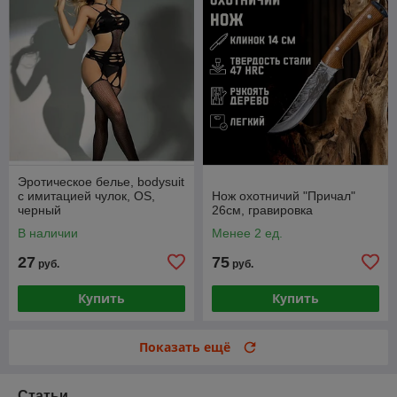
Эротическое белье, bodysuit
с имитацией чулок, OS,
Нож охотничий "Причал"
черный
26см, гравировка
В наличии
Менее 2 ед.
27
75
руб.
руб.
Купить
Купить
Показать ещё
Статьи