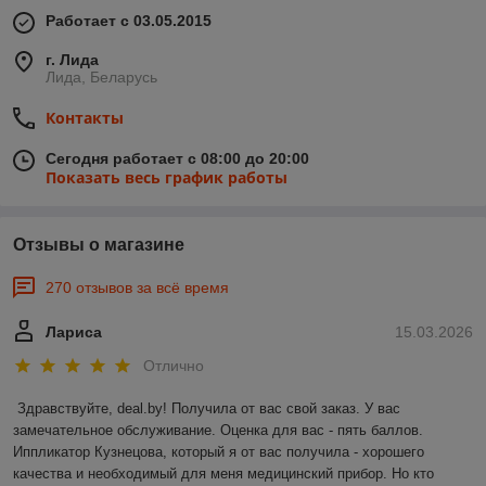
подарков, которые подходят для любого случая и любого
Работает с 03.05.2015
человека. Забыли об обыденных статуэтках и магните на
холодильник! В интернет-магазине «
Дом Подарков
» каждый
г. Лида
найдет что-то особенное.
Лида, Беларусь
Для него, для неё, для коллег, для детей и для близких – у
Контакты
нас есть подарок для каждого. Мы собрали коллекцию
товаров, которые порадуют и удивят. Наши предложения
Сегодня работает с 08:00 до 20:00
помогут вам подчеркнуть индивидуальность каждого
Показать весь график работы
человека, а также угодить самым требовательным вкусовым
предпочтениям.
Подарки для мужчин
Отзывы о магазине
Для мужчин у нас
270 отзывов за всё время
есть широкий выбор
оригинальных
подарков, начиная
Лариса
15.03.2026
от стильных книг-
Отлично
сейфов и
аксессуаров для
Здравствуйте, deal.by! Получила от вас свой заказ. У вас 
авто, до
замечательное обслуживание. Оценка для вас - пять баллов. 
современных
гаджетов и
Иппликатор Кузнецова, который я от вас получила - хорошего 
электротоваров. Эти
качества и необходимый для меня медицинский прибор. Но кто 