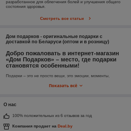
разработанное для облегчения болей и улучшения общего
состояния здоровья.
Смотреть все статьи
Дом подарков - оригинальные подарки с
доставкой по Беларуси (оптом и в розницу)
Добро пожаловать в интернет-магазин
«Дом Подарков» – место, где подарки
становятся особенными!
Подарки – это не просто вещи, это эмоции, моменты,
которые остаются в памяти надолго. В мире, где выбор
Показать всё
подарков стал обыденным и часто сводится к скучным и
однообразным сувенирам, наш магазин предлагает нечто
большее – уникальные, оригинальные и полезные презенты,
которые запомнятся.
О нас
Почему стоит выбрать интернет-
100% положительных из 6 отзывов за год
магазин «Дом Подарков»
Компания продает на
Deal.by
Наш интернет-магазин – это кладезь необычных идей для