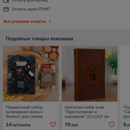
Оплата через ЕРИП
Все условия оплаты
Подобные товары компании
Подарочный набор:
Шкатулка-сейф кожа
По
кулинарная книга и
"Преступление и
"Са
блокнот для списка
наказание" 21х13х5 см
руч
покупок "От всего
на 
14
70
5
руб./набор
руб.
р
сердца!"