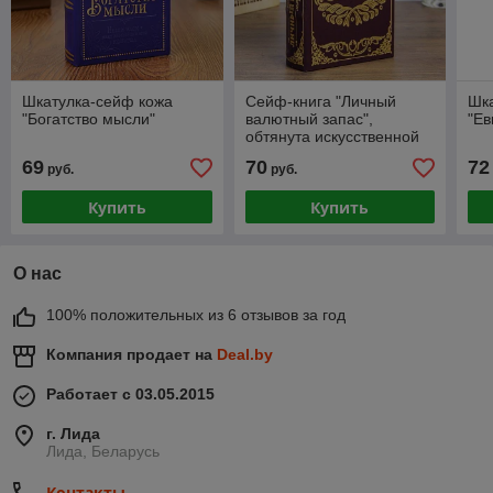
Шкатулка-сейф кожа
Сейф-книга "Личный
Шк
"Богатство мысли"
валютный запас",
"Ев
обтянута искусственной
кожей 21см
69
70
72
руб.
руб.
Купить
Купить
О нас
100% положительных из 6 отзывов за год
Компания продает на
Deal.by
Работает с 03.05.2015
г. Лида
Лида, Беларусь
Контакты