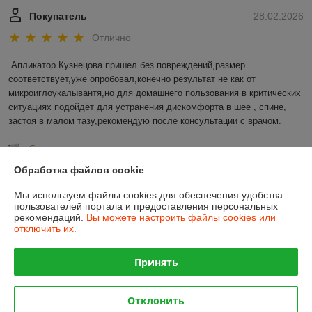
Покупатель
28.02.2026
Отлично
Апликатор Кузнецова пришел без повреждений,размер 
соответствует,уже опробовал,конечно результат не как от 
микроиглоукалывантя,но для домашнего пользования в критических 
ситуациях подойдёт для устранения дискомфорта в шее , спине, 
застоя в малом тазу,рекомендую после консультации с врачом.
Сделка подтверждена через корзину
Обработка файлов cookie
Показать все отзывы
Мы используем файлы cookies для обеспечения удобства
пользователей портала и предоставления персональных
рекомендаций.
Вы можете настроить файлы cookies или
отключить их.
О нас
Принять
Контакты
Доставка и оплата
Отклонить