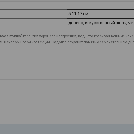
5 11 17 см
дерево, искусственный шелк, ме
вчая птичка" гарантия хорошего настроения, ведь это красивая вещь из кач
 началом новой коллекции. Надолго сохранит память о замечательном дне и