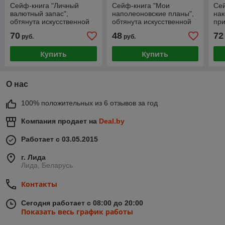
Сейф-книга "Личный
Сейф-книга "Мои
Сей
валютный запас",
наполеоновские планы",
нак
обтянута искусственной
обтянута искусственной
при
кожей 21см
кожей
иск
70
48
72
руб.
руб.
Купить
Купить
О нас
100% положительных из 6 отзывов за год
Компания продает на
Deal.by
Работает с 03.05.2015
г. Лида
Лида, Беларусь
Контакты
Сегодня работает с 08:00 до 20:00
Показать весь график работы