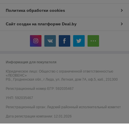
Политика обработки cookies
Сайт создан на платформе Deal.by
Информация для покупателя
Юридическое лицо:
Общество с ограниченной ответственностью
«ЛЕОВЕНС»
Р.Б., Гродненская обл., г Лида, ул. Летная, дом 7А, оф.5, каб., 231300
Регистрационный номер ЕГР: 592035467
УНП: 592035467
Регистрационный орган: Лидский районный исполнительный комитет
Дата регистрации компании: 12.01.2026