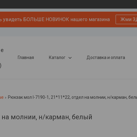
ь увидеть БОЛЬШЕ НОВИНОК нашего магазина
Жми З
ые
Главная
Каталог
Доставка и оплата
)
ые
Рюкзак мол l-7190-1, 21*11*22, отдел на молнии, н/карман, бе
л на молнии, н/карман, белый