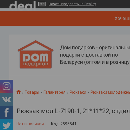
Начать продавать на Deal.by
Хочеш
Дом подарков - оригинальн
подарки с доставкой по
Беларуси (оптом и в розницу
Товары
Галантерея
Рюкзаки
Рюкзаки молодежн
Рюкзак мол L-7190-1, 21*11*22, отде
Нет в наличии
Код:
2595541