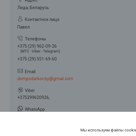
Лида, Беларусь
Павел
+375 (29) 962-09-26
(МТС - Viber - Telegram)
+375 (29) 551-69-60
dompodarkov.by@gmail.com
+375299620926,
+375299620926,
Мы используем файлы cookie