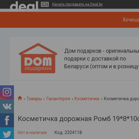
Начать продавать на Deal.by
Хочеш
Дом подарков - оригинальн
подарки с доставкой по
Беларуси (оптом и в розницу
Товары
Галантерея
Косметички
Косметичка доро
Косметичка дорожная Ромб 19*8*10см
Нет в наличии
Код:
2324118