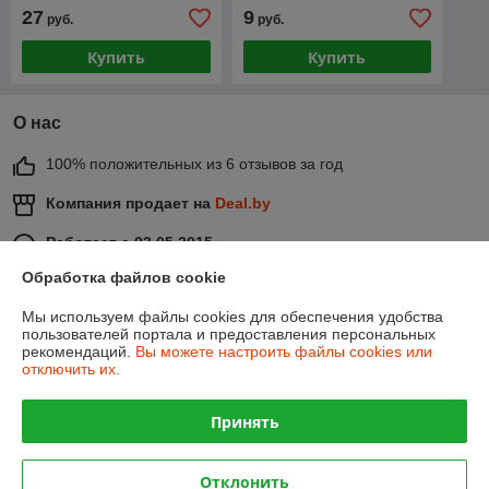
см, цвет розовый
27
9
руб.
руб.
Купить
Купить
О нас
100% положительных из 6 отзывов за год
Компания продает на
Deal.by
Работает с 03.05.2015
Обработка файлов cookie
г. Лида
Лида, Беларусь
Мы используем файлы cookies для обеспечения удобства
пользователей портала и предоставления персональных
Контакты
рекомендаций.
Вы можете настроить файлы cookies или
отключить их.
Сегодня работает с 08:00 до 20:00
Показать весь график работы
Принять
Отзывы о магазине
Отклонить