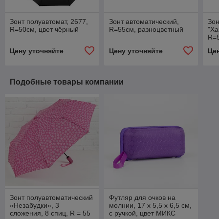
Зонт полуавтомат, 2677,
Зонт автоматический,
Зон
R=50см, цвет чёрный
R=55см, разноцветный
"Ха
R=5
Цену уточняйте
Цену уточняйте
Це
Подобные товары компании
Зонт полуавтоматический
Футляр для очков на
«Незабудки», 3
молнии, 17 х 5,5 х 6,5 см,
сложения, 8 спиц, R = 55
с ручкой, цвет МИКС