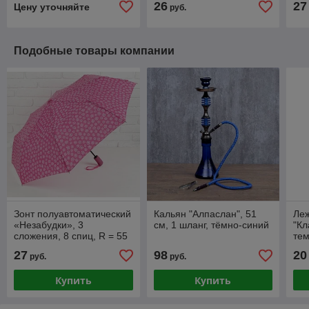
26
27
Цену уточняйте
руб.
Подобные товары компании
Зонт полуавтоматический
Кальян "Алпаслан", 51
Леж
«Незабудки», 3
см, 1 шланг, тёмно-синий
"Кл
сложения, 8 спиц, R = 55
те
см, цвет розовый
27
98
20
руб.
руб.
Купить
Купить