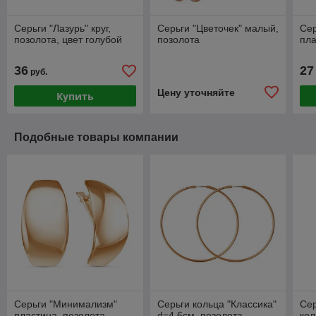
Серьги "Лазурь" круг,
Серьги "Цветочек" малый,
Се
позолота, цвет голубой
позолота
пла
36
27
руб.
Цену уточняйте
Купить
Подобные товары компании
Серьги "Минимализм"
Серьги кольца "Классика"
Се
пластина, позолота
d=4,6см, позолота
кол