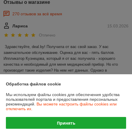
Отзывы о магазине
270 отзывов за всё время
Лариса
15.03.2026
Отлично
Здравствуйте, deal.by! Получила от вас свой заказ. У вас 
замечательное обслуживание. Оценка для вас - пять баллов. 
Иппликатор Кузнецова, который я от вас получила - хорошего 
качества и необходимый для меня медицинский прибор. Но кто 
производит такие изделия? На нем нет данных. Однако в 
использовании - это качественный продукт. Ещё раз спасибо!
Обработка файлов cookie
Сделка подтверждена через корзину
Мы используем файлы cookies для обеспечения удобства
пользователей портала и предоставления персональных
рекомендаций.
Вы можете настроить файлы cookies или
Покупатель
28.02.2026
отключить их.
Отлично
Принять
Апликатор Кузнецова пришел без повреждений,размер 