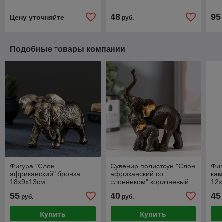
золото 8,5х12,5х5 см
14х13х6 см
"сл
хр
48
95
Цену уточняйте
руб.
Подобные товары компании
Фигура "Слон
Сувенир полистоун "Слон
Фи
африканский" бронза
африканский со
кам
18х9х13см
слонёнком" коричневый
12
золотые ушки 12,5х9,5х5
55
40
45
руб.
руб.
см
Купить
Купить