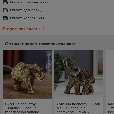
Оплата при получении
Оплата для юрлиц
Оплата через ЕРИП
Все условия оплаты
С этим товаром также заказывают
Сувенир полистоун
Сувенир полистоун "Слон
Кал
"Индийский слон в
в синей попоне с
1 т
королевской попоне"
сапфирами" МИКС
бел