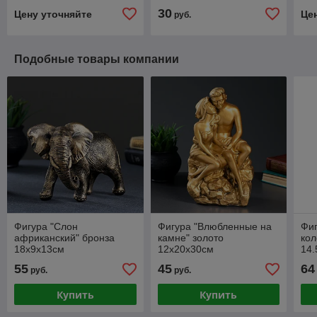
30
Цену уточняйте
Це
руб.
Подобные товары компании
Фигура "Слон
Фигура "Влюбленные на
Фиг
африканский" бронза
камне" золото
кол
18х9х13см
12х20х30см
14.
55
45
64
руб.
руб.
Купить
Купить