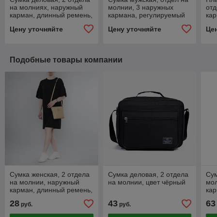
на молниях, наружный
молнии, 3 наружных
отд
карман, длинный ремень,
кармана, регулируемый
ка
цвет чёрный
ремень, цвет чёрный
рем
Цену уточняйте
Цену уточняйте
Це
Подобные товары компании
Сумка женская, 2 отдела
Сумка деловая, 2 отдела
Сум
на молнии, наружный
на молнии, цвет чёрный
мол
карман, длинный ремень,
кар
цвет бежевый
рем
28
43
63
руб.
руб.