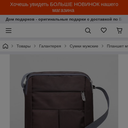
Хочешь увидеть БОЛЬШЕ НОВИНОК нашего
магазина
Дом подарков - оригинальные подарки с доставкой по Бела
Товары
Галантерея
Сумки мужские
Планшет му