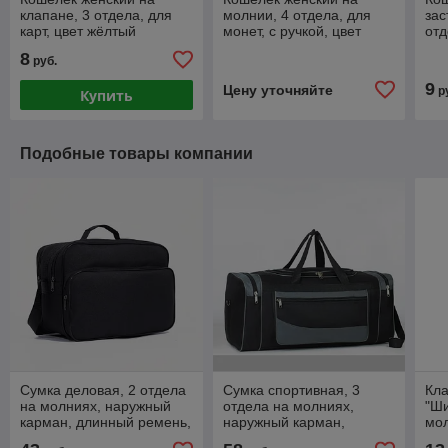
клапане, 3 отдела, для
молнии, 4 отдела, для
зас
карт, цвет жёлтый
монет, с ручкой, цвет
отд
чёрный
8
руб.
9
Цену уточняйте
р
Купить
Подобные товары компании
Сумка деловая, 2 отдела
Сумка спортивная, 3
Кла
на молниях, наружный
отдела на молниях,
"Ши
карман, длинный ремень,
наружный карман,
мо
цвет чёрный
длинный ремень, цвет
рем