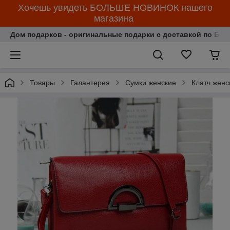
Хочешь увидеть БОЛЬШЕ НОВИНОК нашего
магазина
Дом подарков - оригинальные подарки с доставкой по Бела
Товары
Галантерея
Сумки женские
Клатч женс