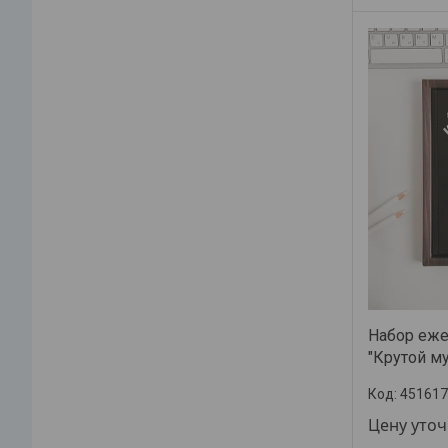
Набор еже
"Крутой м
451617
Цену уто