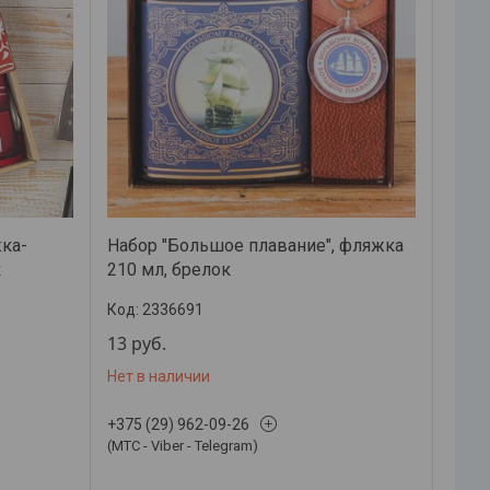
жка-
Набор "Большое плавание", фляжка
к
210 мл, брелок
2336691
13
руб.
Нет в наличии
+375 (29) 962-09-26
(МТС - Viber - Telegram)