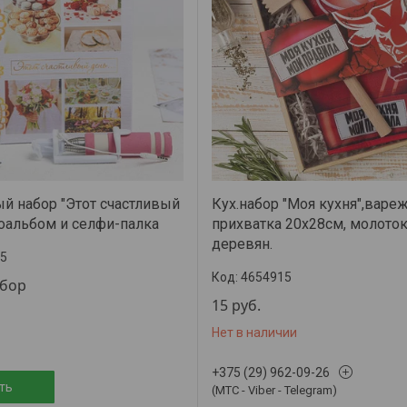
й набор "Этот счастливый
Кух.набор "Моя кухня",варе
тоальбом и селфи-палка
прихватка 20х28см, молото
деревян.
5
4654915
абор
15
руб.
Нет в наличии
+375 (29) 962-09-26
ть
(МТС - Viber - Telegram)