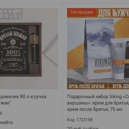
Топ продаж
дневник 80 л и ручка
Подарочный набор Viking «
ужик"
вершины»: крем для бритья,
крем после бритья, 75 мл
0
1723158
чняйте
20
руб.
/набор