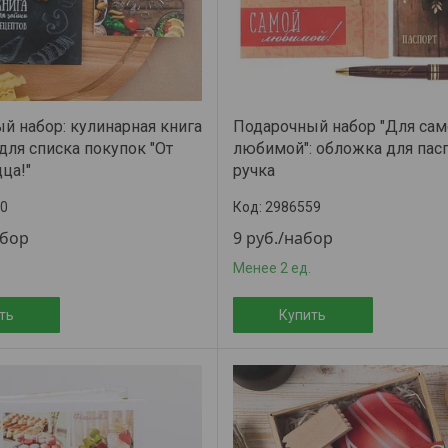
й набор: кулинарная книга
Подарочный набор "Для сам
для списка покупок "От
любимой": обложка для пасп
ца!"
ручка
0
2986559
абор
9
руб.
/набор
Менее 2 ед.
ть
Купить