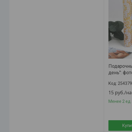
Подарочны
день": фо
254379
15
руб.
/н
Менее 2 ед.
Купи