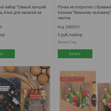
й набор "Самый лучший
Ручка на открытке с бума
ка, блок для записей на
блоком "Важному человеку"
листов
4
2583215
бор
5
руб.
/набор
Менее 2 ед.
ть
Купить