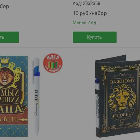
2332358
абор
10
руб.
/набор
Менее 2 ед.
ть
Купить