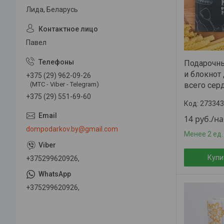
Лида, Беларусь
Павел
Подарочны
и блокнот 
+375 (29) 962-09-26
всего серд
(МТС - Viber - Telegram)
+375 (29) 551-69-60
273343
14
руб.
/н
dompodarkov.by@gmail.com
Менее 2 ед.
Купи
+375299620926,
+375299620926,